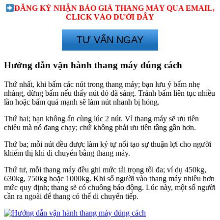
ĐĂNG KÝ NHẬN BÁO GIÁ THANG MÁY QUA EMAIL,
CLICK VÀO DƯỚI ĐÂY
TƯ VẤN NGAY
Hướng dẫn vận hành thang máy đúng cách
Thứ nhất, khi bấm các nút trong thang máy; bạn lưu ý bấm nhẹ
nhàng, dừng bấm nếu thấy nút đó đã sáng. Tránh bấm liên tục nhiều
lần hoặc bấm quá mạnh sẽ làm nút nhanh bị hỏng.
Thứ hai; bạn không ấn cùng lúc 2 nút. Vì thang máy sẽ ưu tiên
chiều mà nó đang chạy; chứ không phải ưu tiên tầng gần hơn.
Thứ ba; mỗi nút đều được làm ký tự nổi tạo sự thuận lợi cho người
khiếm thị khi di chuyển bằng thang máy.
Thứ tư, mỗi thang máy đều ghi mức tải trọng tối đa; ví dụ 450kg,
630kg, 750kg hoặc 1000kg. Khi số người vào thang máy nhiều hơn
mức quy định; thang sẽ có chuông báo động. Lúc này, một số người
cần ra ngoài để thang có thể di chuyển tiếp.