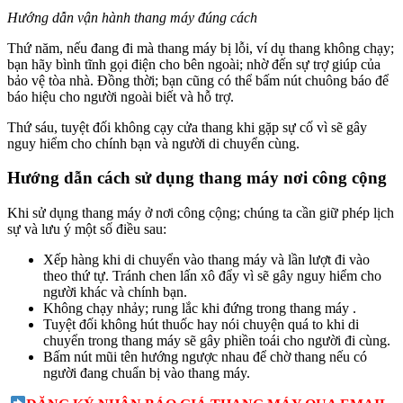
Hướng dẫn vận hành thang máy đúng cách
Thứ năm, nếu đang đi mà thang máy bị lỗi, ví dụ thang không chạy;
bạn hãy bình tĩnh gọi điện cho bên ngoài; nhờ đến sự trợ giúp của
bảo vệ tòa nhà. Đồng thời; bạn cũng có thể bấm nút chuông báo để
báo hiệu cho người ngoài biết và hỗ trợ.
Thứ sáu, tuyệt đối không cạy cửa thang khi gặp sự cố vì sẽ gây
nguy hiểm cho chính bạn và người di chuyển cùng.
Hướng dẫn cách sử dụng thang máy nơi công cộng
Khi sử dụng thang máy ở nơi công cộng; chúng ta cần giữ phép lịch
sự và lưu ý một số điều sau:
Xếp hàng khi di chuyển vào thang máy và lần lượt đi vào
theo thứ tự. Tránh chen lấn xô đẩy vì sẽ gây nguy hiểm cho
người khác và chính bạn.
Không chạy nhảy; rung lắc khi đứng trong thang máy .
Tuyệt đối không hút thuốc hay nói chuyện quá to khi di
chuyển trong thang máy sẽ gây phiền toái cho người đi cùng.
Bấm nút mũi tên hướng ngược nhau để chờ thang nếu có
người đang chuẩn bị vào thang máy.