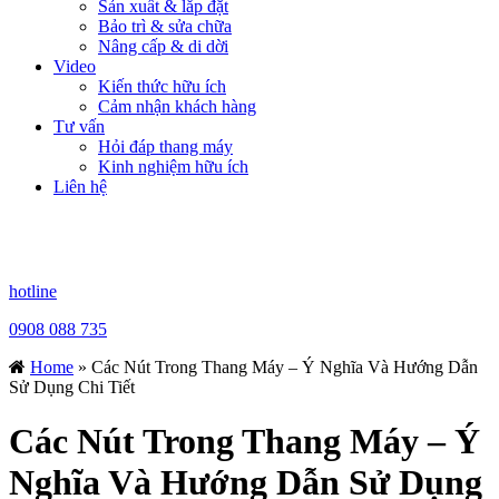
Sản xuất & lắp đặt
Bảo trì & sửa chữa
Nâng cấp & di dời
Video
Kiến thức hữu ích
Cảm nhận khách hàng
Tư vấn
Hỏi đáp thang máy
Kinh nghiệm hữu ích
Liên hệ
hotline
0908 088 735
Home
»
Các Nút Trong Thang Máy – Ý Nghĩa Và Hướng Dẫn
Sử Dụng Chi Tiết
Các Nút Trong Thang Máy – Ý
Nghĩa Và Hướng Dẫn Sử Dụng