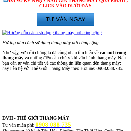
ĐĂNG KÝ NHẬN BÁO GIÁ THANG MÁY QUA EMAIL,
CLICK VÀO DƯỚI ĐÂY
TƯ VẤN NGAY
Hướng dẫn cách sử dụng thang máy nơi công cộng
Như vậy, vừa rồi chúng ta đã cùng nhau tìm hiểu về
các nút trong
thang máy
và những điều cần chú ý khi vận hành thang máy. Nếu
bạn cần tư vấn chi tiết về các thông tin liên quan đến thang máy;
hãy liên hệ với Thế Giới Thang Máy theo Hotline: 0908.088.735.
DVH - THẾ GIỚI THANG MÁY
0908 088 735
Tư vấn miễn phí:
Showroom: 49 kênh Tân Hóa, Phường Tân Thới Hòa, Quận Tân