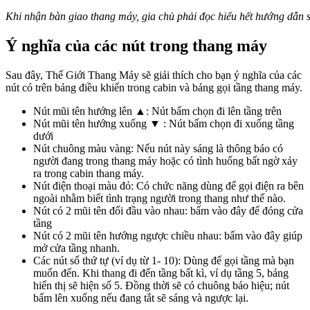
Khi nhận bàn giao thang máy, gia chủ phải đọc hiểu hết hướng dẫn 
Ý nghĩa của các nút trong thang máy
Sau đây, Thế Giới Thang Máy sẽ giải thích cho bạn ý nghĩa của các
nút có trên bảng điều khiển trong cabin và bảng gọi tầng thang máy.
Nút mũi tên hướng lên ▲: Nút bấm chọn đi lên tầng trên
Nút mũi tên hướng xuống ▼ : Nút bấm chọn đi xuống tầng
dưới
Nút chuông màu vàng: Nếu nút này sáng là thông báo có
người đang trong thang máy hoặc có tình huống bất ngờ xảy
ra trong cabin thang máy.
Nút điện thoại màu đỏ: Có chức năng dùng để gọi điện ra bên
ngoài nhằm biết tình trạng người trong thang như thế nào.
Nút có 2 mũi tên đối đầu vào nhau: bấm vào đây để đóng cửa
tầng
Nút có 2 mũi tên hướng ngược chiều nhau: bấm vào đây giúp
mở cửa tầng nhanh.
Các nút số thứ tự (ví dụ từ 1- 10): Dùng để gọi tầng mà bạn
muốn đến. Khi thang đi đến tầng bất kì, ví dụ tầng 5, bảng
hiển thị sẽ hiện số 5. Đồng thời sẽ có chuông báo hiệu; nút
bấm lên xuống nếu đang tắt sẽ sáng và ngược lại.