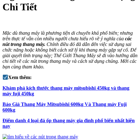
Chi Tiết
Mặc dù thang máy là phương tiện di chuyển khá phổ biến; nhưng
trên thực tế vẫn còn nhiều người chưa hiểu rõ về ý nghĩa của
các
nút trong thang máy.
Chính điều đó đã dẫn đến việc sử dụng sai
chức năng hoặc không biết cách xử lý khi thang máy gặp sự cố. Để
giải quyết tình trạng này; Thế Giới Thang Máy sẽ đi vào hướng dẫn
chi tiết về các nút trong thang máy và cách sử dụng chúng. Mời các
bạn cùng tham khảo.
Xem thêm:
Khám phá kích thước thang máy mitsubishi 450kg và thang
máy fuji 450kg
Báo Giá Thang Máy Mitsubishi 600kg Và Thang máy Fuji
600kg
Điểm danh 4 loại đá ốp thang máy gia đình phổ biến nhất hiện
nay