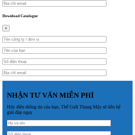
Download Catalogue
×
NHẬN TƯ VẤN MIỄN PHÍ
Hãy điền thông tin của bạn, Thế Giới Thang Máy sẽ liên hệ
giải đáp ngay