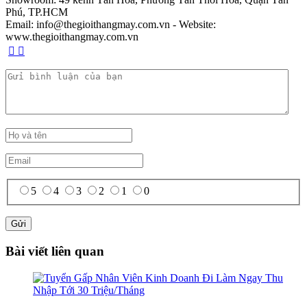
Phú, TP.HCM
Email: info@thegioithangmay.com.vn - Website:
www.thegioithangmay.com.vn
5
4
3
2
1
0
Bài viết liên quan