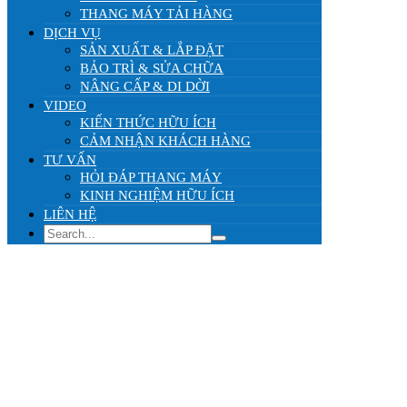
THANG MÁY TẢI HÀNG
DỊCH VỤ
SẢN XUẤT & LẮP ĐẶT
BẢO TRÌ & SỬA CHỮA
NÂNG CẤP & DI DỜI
VIDEO
KIẾN THỨC HỮU ÍCH
CẢM NHẬN KHÁCH HÀNG
TƯ VẤN
HỎI ĐÁP THANG MÁY
KINH NGHIỆM HỮU ÍCH
LIÊN HỆ