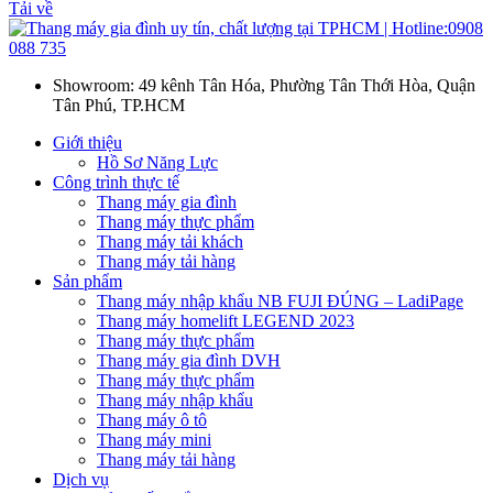
Tải về
Showroom: 49 kênh Tân Hóa, Phường Tân Thới Hòa, Quận
Tân Phú, TP.HCM
Giới thiệu
Hồ Sơ Năng Lực
Công trình thực tế
Thang máy gia đình
Thang máy thực phẩm
Thang máy tải khách
Thang máy tải hàng
Sản phẩm
Thang máy nhập khẩu NB FUJI ĐÚNG – LadiPage
Thang máy homelift LEGEND 2023
Thang máy thực phẩm
Thang máy gia đình DVH
Thang máy thực phẩm
Thang máy nhập khẩu
Thang máy ô tô
Thang máy mini
Thang máy tải hàng
Dịch vụ