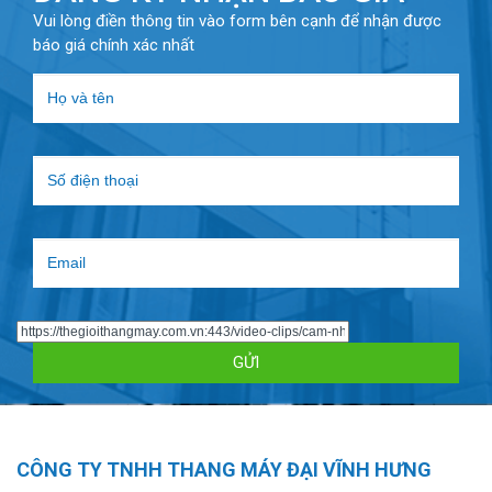
Vui lòng điền thông tin vào form bên cạnh để nhận được
báo giá chính xác nhất
CÔNG TY TNHH THANG MÁY ĐẠI VĨNH HƯNG