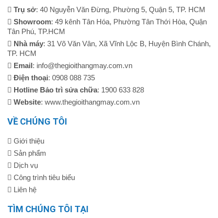
Trụ sở
: 40 Nguyễn Văn Đừng, Phường 5, Quận 5, TP. HCM
Showroom
: 49 kênh Tân Hóa, Phường Tân Thới Hòa, Quận
Tân Phú, TP.HCM
Nhà máy
: 31 Võ Văn Vân, Xã Vĩnh Lộc B, Huyện Bình Chánh,
TP. HCM
Email
: info@thegioithangmay.com.vn
Điện thoại
: 0908 088 735
Hotline Bảo trì sửa chữa
: 1900 633 828
Website
: www.thegioithangmay.com.vn
VỀ CHÚNG TÔI
Giới thiệu
Sản phẩm
Dịch vụ
Công trình tiêu biểu
Liên hệ
TÌM CHÚNG TÔI TẠI