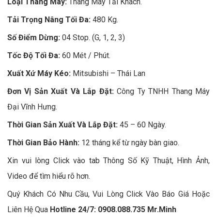
Loại Thang Máy:
Thang Máy Tải Khách.
Tải Trọng Nâng Tối Đa:
480 Kg.
Số Điểm Dừng:
04 Stop. (G, 1, 2, 3)
Tốc Độ Tối Đa:
60 Mét / Phút.
Xuất Xứ Máy Kéo:
Mitsubishi – Thái Lan
Đơn Vị Sản Xuất Và Lắp Đặt:
Công Ty TNHH Thang Máy
Đại Vĩnh Hưng.
Thời Gian Sản Xuất Và Lắp Đặt:
45 – 60 Ngày.
Thời Gian Bảo Hành:
12 tháng kể từ ngày bàn giao.
Xin vui lòng Click vào tab Thông Số Kỹ Thuật, Hình Ảnh,
Video để tìm hiểu rõ hơn.
Quý Khách Có Nhu Cầu, Vui Lòng Click Vào Báo Giá Hoặc
Liên Hệ Qua
Hotline 24/7: 0908.088.735 Mr.Minh