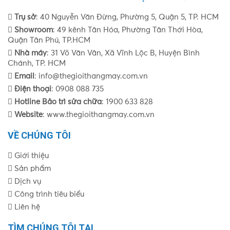
Trụ sở
: 40 Nguyễn Văn Đừng, Phường 5, Quận 5, TP. HCM
Showroom
: 49 kênh Tân Hóa, Phường Tân Thới Hòa,
Quận Tân Phú, TP.HCM
Nhà máy
: 31 Võ Văn Vân, Xã Vĩnh Lộc B, Huyện Bình
Chánh, TP. HCM
Email
: info@thegioithangmay.com.vn
Điện thoại
: 0908 088 735
Hotline Bảo trì sửa chữa
: 1900 633 828
Website
: www.thegioithangmay.com.vn
VỀ CHÚNG TÔI
Giới thiệu
Sản phẩm
Dịch vụ
Công trình tiêu biểu
Liên hệ
TÌM CHÚNG TÔI TẠI