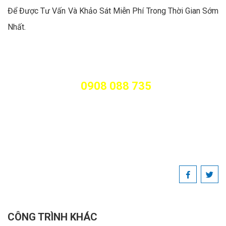
Để Được Tư Vấn Và Khảo Sát Miễn Phí Trong Thời Gian Sớm
Nhất.
DVH - THẾ GIỚI THANG MÁY
0908 088 735
Tư vấn miễn phí:
Showroom: 49 kênh Tân Hóa, Phường Tân Thới
Hòa, Quận Tân Phú, TP.HCM
Email: info@thegioithangmay.com.vn - Website:
www.thegioithangmay.com.vn
CÔNG TRÌNH KHÁC