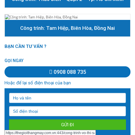
Công trình: Tam Hiệp, Biên Hòa, Đồng Nai
BẠN CẦN TƯ VẤN ?
GỌI NGAY
0908 088 735
Hoặc để lại số điện thoại của bạn