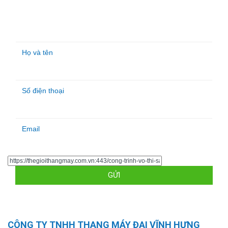
ĐĂNG KÝ NHẬN BÁO GIÁ
Vui lòng điền thông tin vào form bên cạnh để nhận được
báo giá chính xác nhất
CÔNG TY TNHH THANG MÁY ĐẠI VĨNH HƯNG