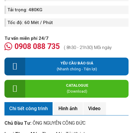
Tải trọng:
480KG
Tốc độ:
60 Mét / Phút
Tư vấn miễn phí 24/7
0908 088 735
( 8h30 - 21h30) Mỗi ngày
YÊU CẦU BÁO GIÁ
(Nhanh chóng - Tiện lợi)
CATALOGUE
(Download)
Chi tiết công trình
Hình ảnh
Video
Chủ Đầu Tư:
ÔNG NGUYỄN CÔNG ĐỨC